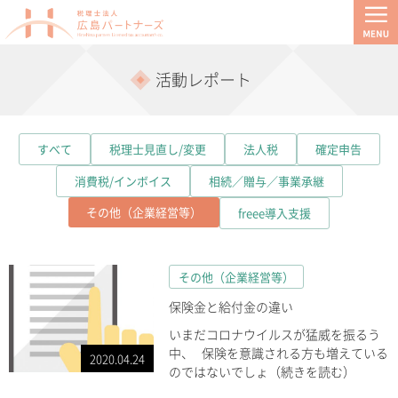
活動レポート
すべて
税理士見直し/変更
法人税
確定申告
消費税/インボイス
相続／贈与／事業承継
その他（企業経営等）
freee導入支援
その他（企業経営等）
保険金と給付金の違い
いまだコロナウイルスが猛威を振るう
中、 保険を意識される方も増えている
2020.04.24
のではないでしょ（続きを読む）