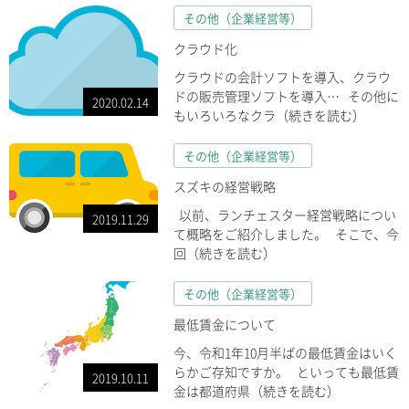
その他（企業経営等）
クラウド化
クラウドの会計ソフトを導入、クラウ
ドの販売管理ソフトを導入… その他に
2020.02.14
もいろいろなクラ（続きを読む）
その他（企業経営等）
スズキの経営戦略
以前、ランチェスター経営戦略につい
2019.11.29
て概略をご紹介しました。 そこで、今
回（続きを読む）
その他（企業経営等）
最低賃金について
今、令和1年10月半ばの最低賃金はいく
らかご存知ですか。 といっても最低賃
2019.10.11
金は都道府県（続きを読む）