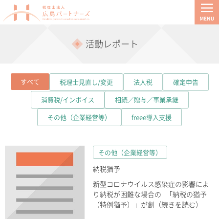
活動レポート
すべて
税理士見直し/変更
法人税
確定申告
消費税/インボイス
相続／贈与／事業承継
その他（企業経営等）
freee導入支援
その他（企業経営等）
納税猶予
新型コロナウイルス感染症の影響によ
り納税が困難な場合の 「納税の猶予
（特例猶予）」が創（続きを読む）