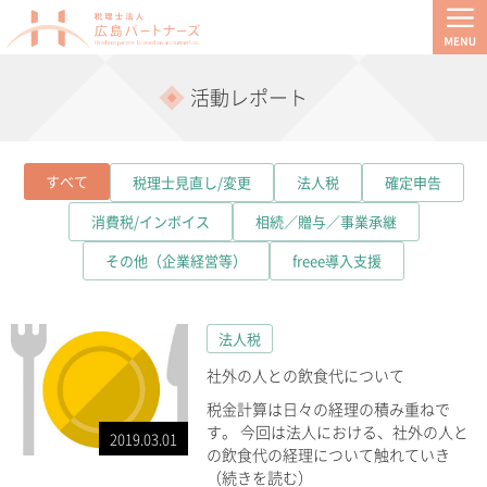
活動レポート
すべて
税理士見直し/変更
法人税
確定申告
消費税/インボイス
相続／贈与／事業承継
その他（企業経営等）
freee導入支援
法人税
社外の人との飲食代について
税金計算は日々の経理の積み重ねで
す。 今回は法人における、社外の人と
2019.03.01
の飲食代の経理について触れていき
（続きを読む）