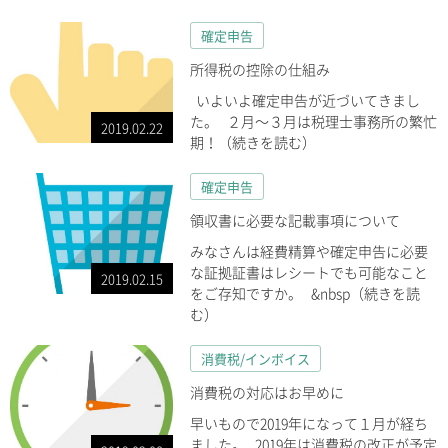
確定申告
所得税の控除の仕組み
いよいよ確定申告が近づいてきまし
た。 ２月～３月は税理士事務所の繁忙
2019.02.22
期！（続きを読む）
確定申告
領収書に必要な記載事項について
みなさんは経費精算や確定申告に必要
な証拠証書はレシートでも可能なこと
2019.02.15
をご存知ですか。 &nbsp（続きを読
む）
消費税/インボイス
消費税の対応はお早めに
早いもので2019年になって１月が経ち
ました。 2019年は消費税の改正が予定