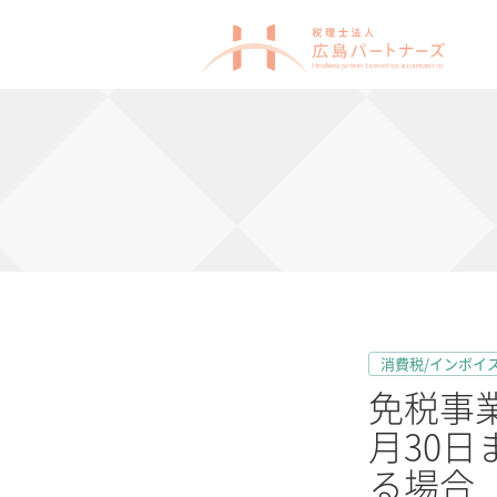
消費税/インボイ
免税事
月30
る場合