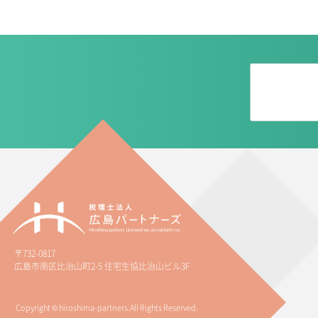
〒732-0817
広島市南区比治山町2-5 住宅生協比治山ビル3F
Copyright © hiroshima-partners.All Rights Reserved.