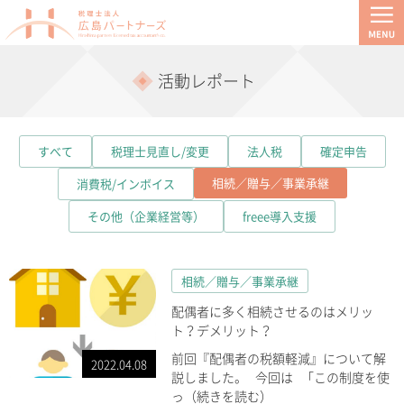
活動レポート
すべて
税理士見直し/変更
法人税
確定申告
相続／贈与／事業承継
消費税/インボイス
その他（企業経営等）
freee導入支援
相続／贈与／事業承継
配偶者に多く相続させるのはメリッ
ト？デメリット？
前回『配偶者の税額軽減』について解
2022.04.08
説しました。 今回は 「この制度を使
っ（続きを読む）